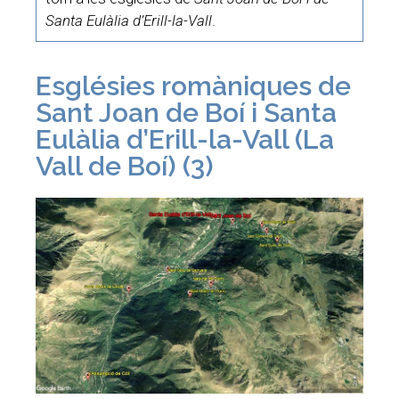
Santa Eulàlia d’Erill-la-Vall
.
Esglésies romàniques de
Sant Joan de Boí i Santa
Eulàlia d’Erill-la-Vall (La
Vall de Boí) (3)