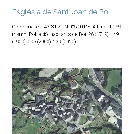
Església de Sant Joan de Boí
Coordenades: 42°31′21″N 0°50′01″E. Altitud: 1.269
msnm. Població habitants de Boí: 28 (1719), 149
(1900), 205 (2000), 229 (2022)