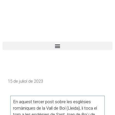
El turista tranquil
Español
Català
15 de juliol de 2023
En aquest tercer post sobre les esglésies
romàniques de la Vall de Boí (Lleida), li toca el
torn a les esglésies de
Sant Joan de Boí i de