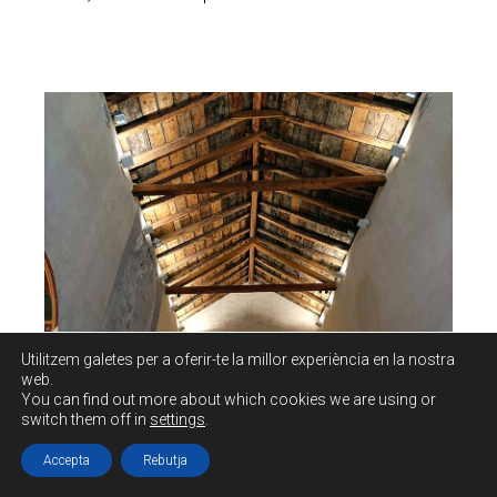
Utilitzem galetes per a oferir-te la millor experiència en la nostra
web.
You can find out more about which cookies we are using or
switch them off in
settings
.
La il·luminació natural s’efectua per diverses
Accepta
Rebutja
finestres, quasi totes d’arc de mig punt, repartides
especialment pel mur dels peus i el septentrional.