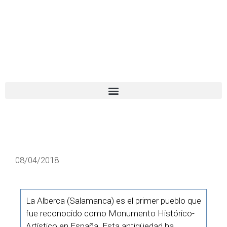
El turista tranquilo
Español
Català
08/04/2018
La Alberca (Salamanca) es el primer pueblo que
fue reconocido como Monumento Histórico-
Artístico en España. Esta antigüedad ha