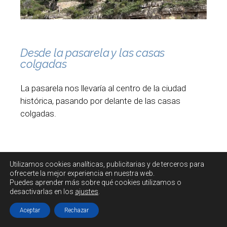
Desde la pasarela y las casas
colgadas
La pasarela nos llevaría al centro de la ciudad
histórica, pasando por delante de las casas
colgadas.
Utilizamos cookies
analíticas, publicitarias y de terceros
para
ofrecerte la mejor experiencia en nuestra web.
Puedes aprender más sobre qué cookies utilizamos o
desactivarlas en los
ajustes
.
Aceptar
Rechazar