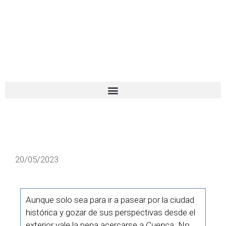
El turista tranquilo
Español
Català
20/05/2023
Aunque solo sea para ir a pasear por la ciudad
histórica y gozar de sus perspectivas desde el
exterior vale la pena acercarse a
Cuenca
. No