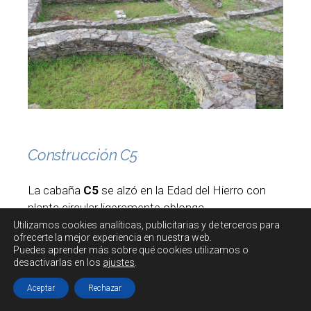
Construcción C5
La cabaña
C5
se alzó en la Edad del Hierro con
planta circular ligeramente oblonga.
Utilizamos cookies
analíticas, publicitarias y de terceros
para
ofrecerte la mejor experiencia en nuestra web.
Posteriormente, en época romana se introdujo un
Puedes aprender más sobre qué cookies utilizamos o
muro divisorio con una puerta de enlace creando
desactivarlas en los
ajustes
.
dos habitaciones.
Aceptar
Rechazar