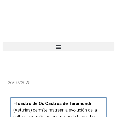
El turista tranquilo
Español
Català
26/07/2025
El
castro de Os Castros de Taramundi
(Asturias) permite rastrear la evolución de la
cultura castreña asturiana desde la Edad del