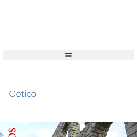
El turista tranquilo
Español
Català
Gótico