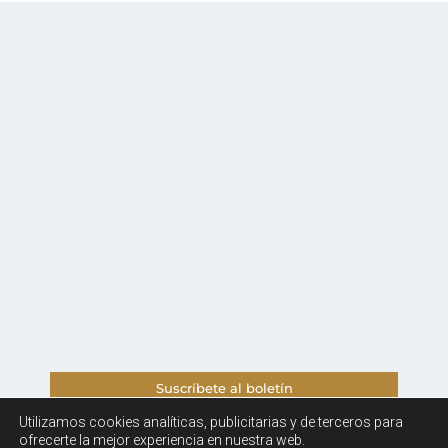
Suscríbete al boletín
Utilizamos cookies
analíticas, publicitarias y de terceros
para
Aviso legal y Política de Privacidad
ofrecerte la mejor experiencia en nuestra web.