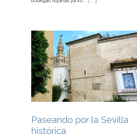
bodegas riojanas junto …
[ … ]
Paseando por la Sevilla
histórica