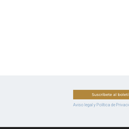
sintetiza en sus calles y casas la tradición
,
agraria y ganadera, la protoindustria, el
termalismo balneario y el turismo cultural y de
naturaleza, …
[ … ]
Prades, Albarca,