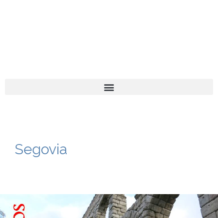
El turista tranquilo
Español
Català
Segovia