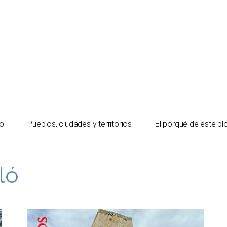
io
Pueblos, ciudades y territorios
El porqué de este bl
ló