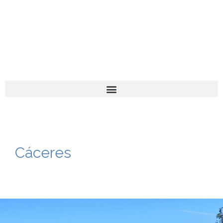
El turista tranquilo
Español
Català
Cáceres