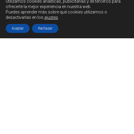
Utilizamos cookies
analíticas, publicitarias y de terceros
para
ofrecerte la mejor experiencia en nuestra web.
Puedes aprender más sobre qué cookies utilizamos o
desactivarlas en los
ajustes
.
Aceptar
Rechazar
Cellers (bodegas) modernistas
en Tarragona