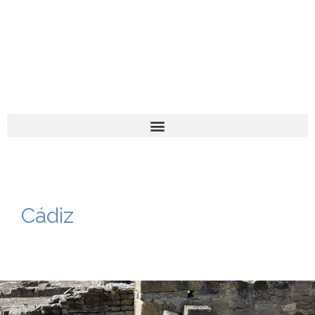
El turista tranquilo
Español
Català
Cádiz