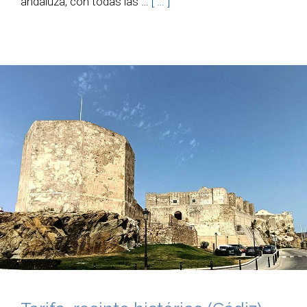
andaluza, con todas las …
[ … ]