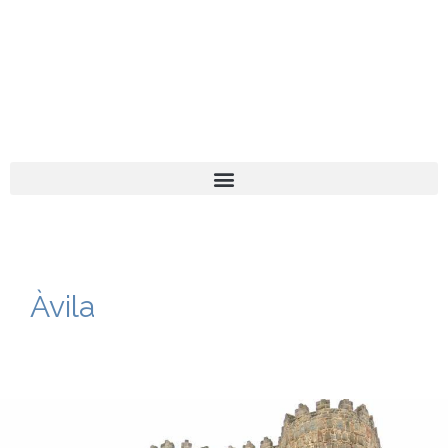
El turista tranquil
Español
Català
Àvila