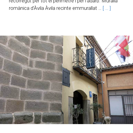
recorregut per tot el perímetre i per l’adarb. Muralla
romànica d’Àvila Àvila recinte emmurallat …
[ … ]