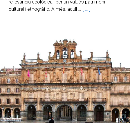
rellevància ecològica i per un valuós patrimoni
cultural i etnogràfic. A més, acull …
[ … ]