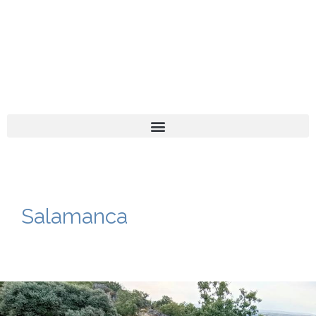
El turista tranquil
Español
Català
Salamanca