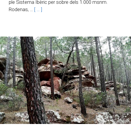
ple Sistema Ibèric per sobre dels 1.000 msnm.
Rodenas, …
[ … ]