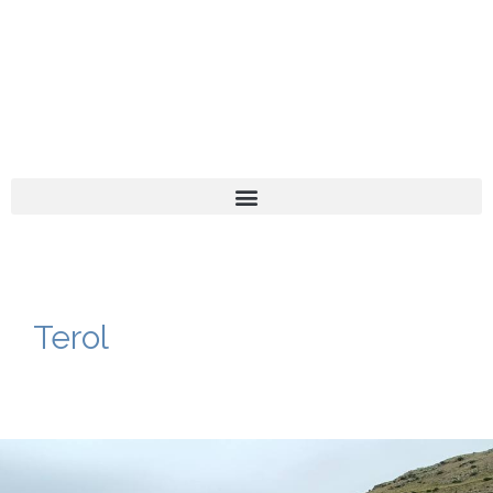
El turista tranquil
Español
Català
Terol