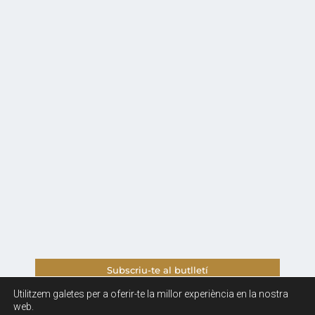
Subscriu-te al butlletí
Utilitzem galetes per a oferir-te la millor experiència en la nostra
Avis legal i Política de Privacitat
web.