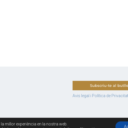
Subscriu-te al butlle
Avis legal i Política de Privacita
e la millor experiència en la nostra web.
Copyrigth © 2026 · El turista tranquil · Creada por
Marta S Roca
A