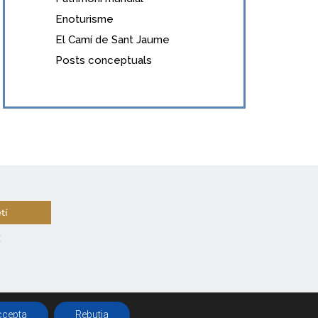
Enoturisme
El Camí de Sant Jaume
Posts conceptuals
tí
t
ccepta
Rebutja