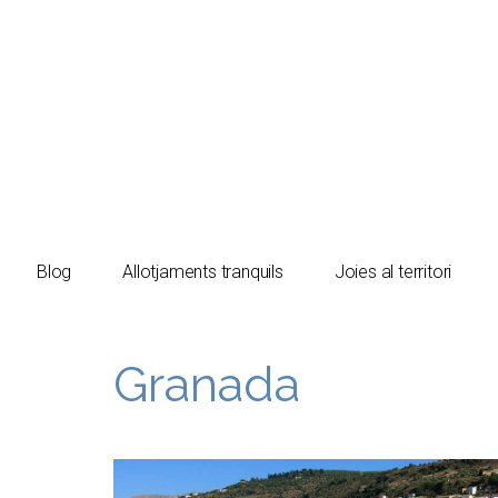
El turista tranquil
Blog
Allotjaments tranquils
Joies al territori
Granada