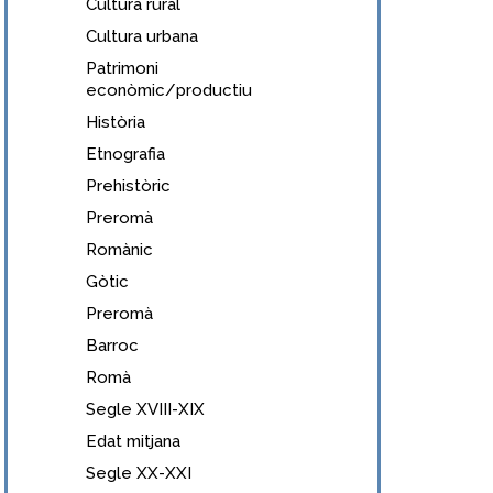
Cultura rural
Cultura urbana
Patrimoni
econòmic/productiu
Història
Etnografia
Prehistòric
Preromà
Romànic
Gòtic
Preromà
Barroc
Romà
Segle XVIII-XIX
Edat mitjana
Segle XX-XXI