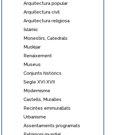
Arquitectura popular
Arquitectura civil
Arquitectura religiosa
Islàmic
Monestirs, Catedrals
Mudèjar
Renaixement
Museus
Conjunts històrics
Segle XVI-XVII
Modernisme
Castells, Muralles
Recintes emmurallats
Urbanisme
Assentaments programats
Patrimoni mundial