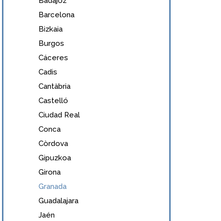
Badajoz
Barcelona
Bizkaia
Burgos
Cáceres
Cadis
Cantàbria
Castelló
Ciudad Real
Conca
Còrdova
Gipuzkoa
Girona
Granada
Guadalajara
Jaén