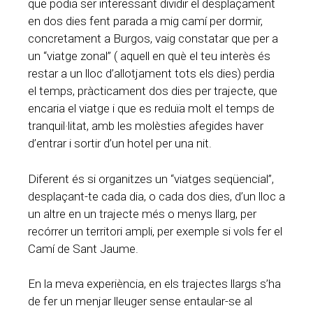
que podia ser interessant dividir el desplaçament
en dos dies fent parada a mig camí per dormir,
concretament a Burgos, vaig constatar que per a
un “viatge zonal” ( aquell en què el teu interès és
restar a un lloc d’allotjament tots els dies) perdia
el temps, pràcticament dos dies per trajecte, que
encaria el viatge i que es reduïa molt el temps de
tranquil·litat, amb les molèsties afegides haver
d’entrar i sortir d’un hotel per una nit.
Diferent és si organitzes un “viatges seqüencial”,
desplaçant-te cada dia, o cada dos dies, d’un lloc a
un altre en un trajecte més o menys llarg, per
recórrer un territori ampli, per exemple si vols fer el
Camí de Sant Jaume.
En la meva experiència, en els trajectes llargs s’ha
de fer un menjar lleuger sense entaular-se al