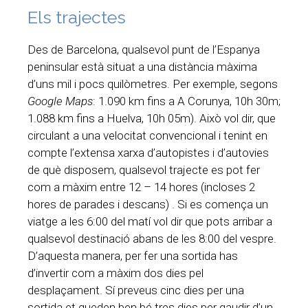
Els trajectes
Des de Barcelona, qualsevol punt de l’Espanya
peninsular està situat a una distància màxima
d’uns mil i pocs quilòmetres. Per exemple, segons
Google Maps
: 1.090 km fins a A Corunya, 10h 30m;
1.088 km fins a Huelva, 10h 05m). Això vol dir, que
circulant a una velocitat convencional i tenint en
compte l’extensa xarxa d’autopistes i d’autovies
de què disposem, qualsevol trajecte es pot fer
com a màxim entre 12 – 14 hores (incloses 2
hores de parades i descans) . Si es comença un
viatge a les 6:00 del matí vol dir que pots arribar a
qualsevol destinació abans de les 8:00 del vespre.
D’aquesta manera, per fer una sortida has
d’invertir com a màxim dos dies pel
desplaçament. Sí preveus cinc dies per una
sortida et queden ben bé tres dies per gaudir d’un