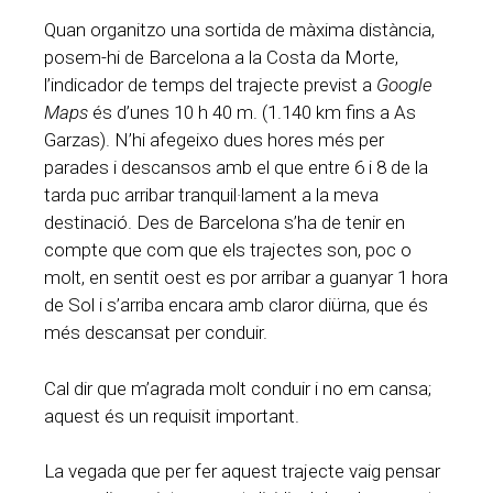
Quan organitzo una sortida de màxima distància,
posem-hi de Barcelona a la Costa da Morte,
l’indicador de temps del trajecte previst a
Google
Maps
és d’unes 10 h 40 m. (1.140 km fins a As
Garzas). N’hi afegeixo dues hores més per
parades i descansos amb el que entre 6 i 8 de la
tarda puc arribar tranquil·lament a la meva
destinació. Des de Barcelona s’ha de tenir en
compte que com que els trajectes son, poc o
molt, en sentit oest es por arribar a guanyar 1 hora
de Sol i s’arriba encara amb claror diürna, que és
més descansat per conduir.
Cal dir que m’agrada molt conduir i no em cansa;
aquest és un requisit important.
La vegada que per fer aquest trajecte vaig pensar