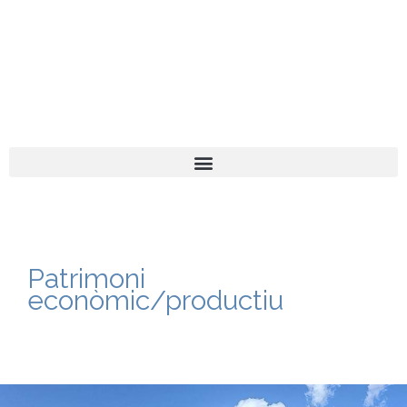
El turista tranquil
Español
Català
Patrimoni
econòmic/productiu