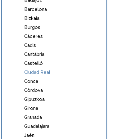
Badajoz
Barcelona
Bizkaia
Burgos
Cáceres
Cadis
Cantàbria
Castelló
Ciudad Real
Conca
Còrdova
Gipuzkoa
Girona
Granada
Guadalajara
Jaén