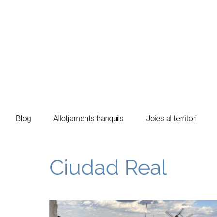
El turista tranquil
Blog
Allotjaments tranquils
Joies al territori
Ciudad Real