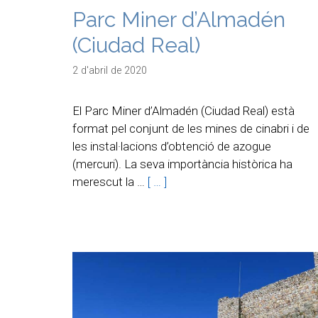
Parc Miner d’Almadén
(Ciudad Real)
2 d'abril de 2020
El Parc Miner d’Almadén (Ciudad Real) està
format pel conjunt de les mines de cinabri i de
les instal·lacions d’obtenció de azogue
(mercuri). La seva importància històrica ha
merescut la …
[ … ]