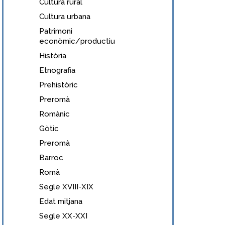
Cultura rural
Cultura urbana
Patrimoni
econòmic/productiu
Història
Etnografia
Prehistòric
Preromà
Romànic
Gòtic
Preromà
Barroc
Romà
Segle XVIII-XIX
Edat mitjana
Segle XX-XXI