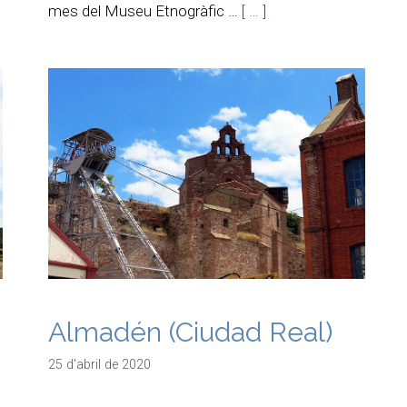
mes del Museu Etnogràfic …
[ … ]
Almadén (Ciudad Real)
25 d'abril de 2020