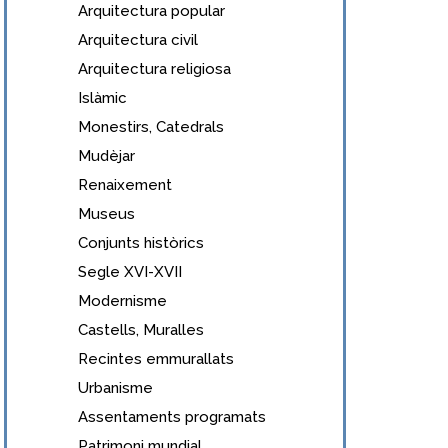
Arquitectura popular
Arquitectura civil
Arquitectura religiosa
Islàmic
Monestirs, Catedrals
Mudèjar
Renaixement
Museus
Conjunts històrics
Segle XVI-XVII
Modernisme
Castells, Muralles
Recintes emmurallats
Urbanisme
Assentaments programats
Patrimoni mundial