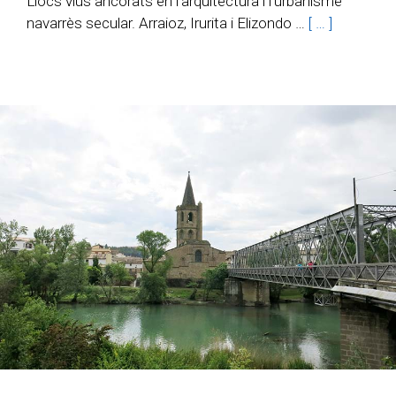
Llocs vius ancorats en l’arquitectura i l’urbanisme
navarrès secular. Arraioz, Irurita i Elizondo …
[ … ]