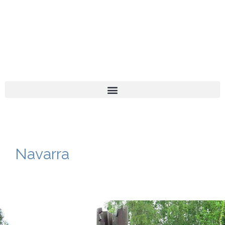
El turista tranquil
Español
Català
Navarra