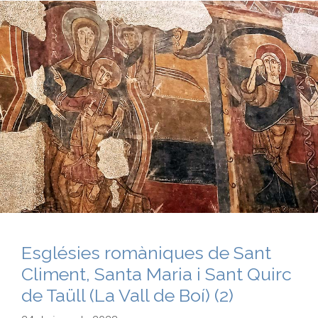
Esglésies romàniques de Sant
Climent, Santa Maria i Sant Quirc
de Taüll (La Vall de Boí) (2)