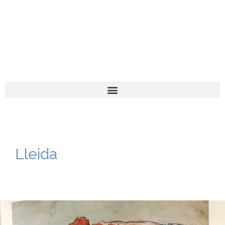
El turista tranquil
Español
Català
Lleida