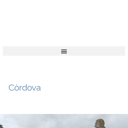
El turista tranquil
Español
Català
Còrdova