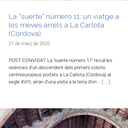
La “suerte” número 11: un viatge a
les meves arrels a La Carlota
(Còrdova)
21 de març de 2026
POST CONVIDAT La “suerte número 11” recull les
vivències d’un descendent dels primers colons
centreeuropeus portats a La Carlota (Còrdova) al
segle XVIII, arran d’una visita a la terra d’on …
[ … ]