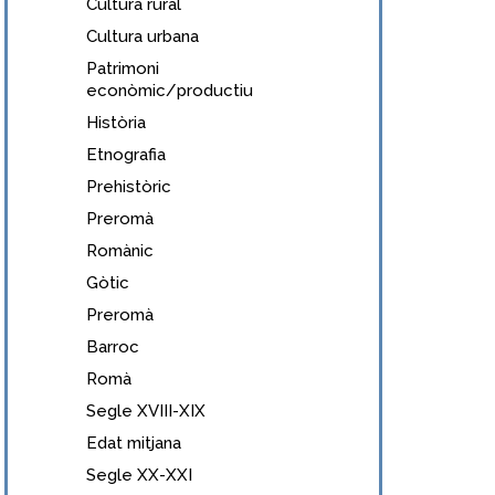
Cultura rural
Cultura urbana
Patrimoni
econòmic/productiu
Història
Etnografia
Prehistòric
Preromà
Romànic
Gòtic
Preromà
Barroc
Romà
Segle XVIII-XIX
Edat mitjana
Segle XX-XXI