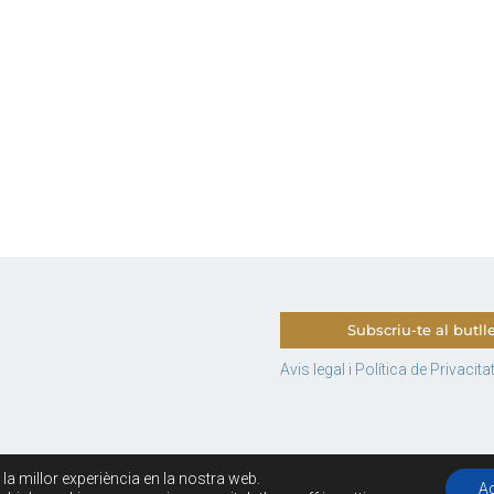
Subscriu-te al butlle
Avis legal i Política de Privacita
e la millor experiència en la nostra web.
Copyrigth © 2026 · El turista tranquil · Creada por
Marta S Roca
A