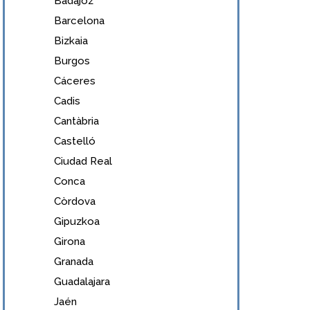
Badajoz
Barcelona
Bizkaia
Burgos
Cáceres
Cadis
Cantàbria
Castelló
Ciudad Real
Conca
Còrdova
Gipuzkoa
Girona
Granada
Guadalajara
Jaén