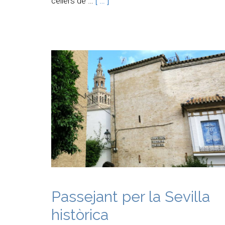
cellers de …
[ … ]
Passejant per la Sevilla
històrica