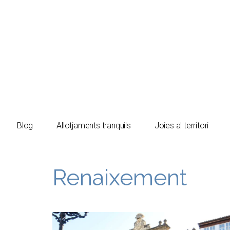
El turista tranquil
Blog
Allotjaments tranquils
Joies al territori
Renaixement