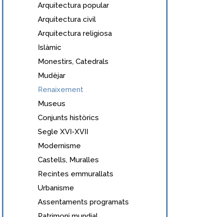
Arquitectura popular
Arquitectura civil
Arquitectura religiosa
Islàmic
Monestirs, Catedrals
Mudèjar
Renaixement
Museus
Conjunts històrics
Segle XVI-XVII
Modernisme
Castells, Muralles
Recintes emmurallats
Urbanisme
Assentaments programats
Patrimoni mundial