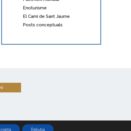
Enoturisme
El Camí de Sant Jaume
Posts conceptuals
tí
t
ccepta
Rebutja