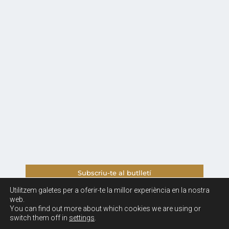
Subscriu-te al butlletí
Utilitzem galetes per a oferir-te la millor experiència en la nostra
Avis legal i Política de Privacitat
web.
You can find out more about which cookies we are using or
switch them off in
settings
.