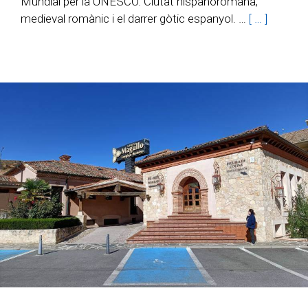
Mundial per la UNESCO. Ciutat hispanoromana,
medieval romànic i el darrer gòtic espanyol. …
[ … ]