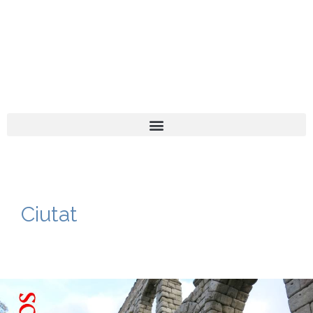
El turista tranquil
Español
Català
Ciutat