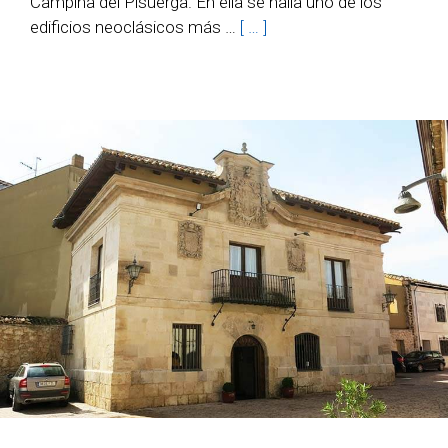
Campiña del Pisuerga. En ella se halla uno de los
edificios neoclásicos más …
[ … ]