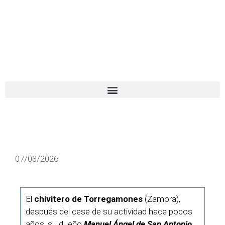
El turista tranquilo
Español
Català
07/03/2026
El
chivitero de Torregamones
(Zamora),
después del cese de su actividad hace pocos
años, su dueño
Manuel Ángel de San Antonio