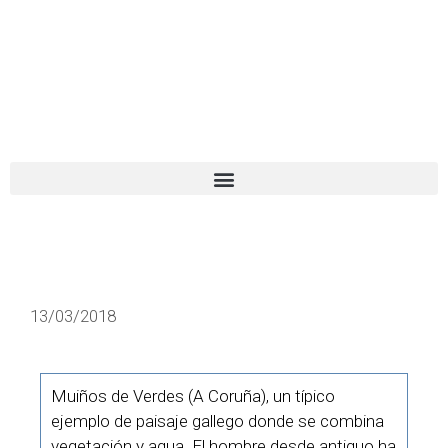
El turista tranquilo
Español
Català
13/03/2018
Muiños de Verdes (A Coruña), un típico
ejemplo de paisaje gallego donde se combina
vegetación y agua. El hombre desde antiguo ha