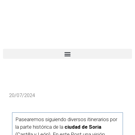
El turista tranquilo
Español
Català
20/07/2024
Pasearemos siguiendo diversos itinerarios por
la parte histórica de la
ciudad de Soria
(Castilla y León). En este Post una visión