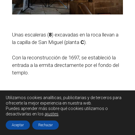
Unas escaleras (
8
) excavadas en la roca llevan a
la capilla de San Miguel (planta
C
).
Con la reconstrucción de 1697, se estableció la
entrada a la ermita directamente por el fondo del
templo.
Utilizamos cookies
analíticas, publicitarias y de terceros
para
ofrecerte la mejor experiencia en nuestra web.
Puedes aprender más sobre qué cookies utilizamos o
desactivarlas en los
ajustes
.
Aceptar
Rechazar