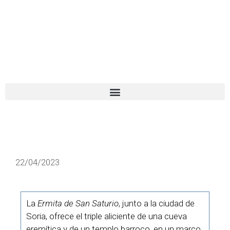
El turista tranquilo
Español
Català
22/04/2023
La
Ermita de San Saturio
, junto a la ciudad de
Soria, ofrece el triple aliciente de una cueva
eremítica y de un templo barroco, en un marco