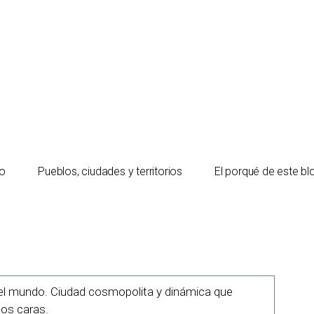
io
Pueblos, ciudades y territorios
El porqué de este bl
 del mundo. Ciudad cosmopolita y dinámica que
dos caras.