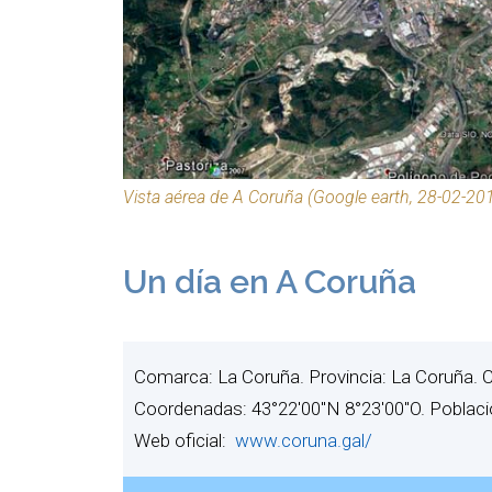
Vista aérea de A Coruña (Google earth, 28-02-20
Un día en A Coruña
Comarca: La Coruña. Provincia: La Coruña. 
Coordenadas: 43°22′00″N 8°23′00″O. Poblaci
Web oficial:
www.coruna.gal/