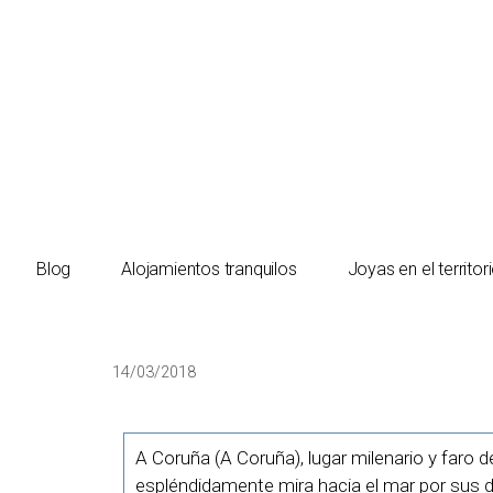
El turista tranquilo
Blog
Alojamientos tranquilos
Joyas en el territor
14/03/2018
A Coruña (A Coruña), lugar milenario y faro
espléndidamente mira hacia el mar por sus 