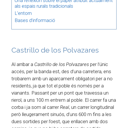
Una reflexión sobre el paper atribuït actualment
als espais rurals tradicionals
L’entorn
Bases d’informació
Castrillo de los Polvazares
Al arribar a
Castrillo de los Polvazares
per l’únic
accés, per la banda est, des d’una carretera, ens
trobarem amb un aparcament obligatori per a no
residents, ja que tot el poble és només per a
vianants. Passant per un pont que travessa un
rierol, a uns 100 m entrem al poble. El carrer fa una
corba i ja som al carrer
Real
, un carrer longitudinal
però lleugerament sinuós, d’uns 600 m fins a les
dues sortides per l’oest, que enllacen amb dos