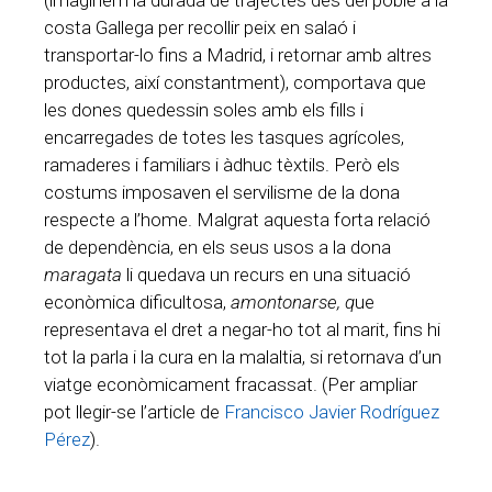
(imaginem la durada de trajectes des del poble a la
costa Gallega per recollir peix en salaó i
transportar-lo fins a Madrid, i retornar amb altres
productes, així constantment), comportava que
les dones quedessin soles amb els fills i
encarregades de totes les tasques agrícoles,
ramaderes i familiars i àdhuc tèxtils. Però els
costums imposaven el servilisme de la dona
respecte a l’home. Malgrat aquesta forta relació
de dependència, en els seus usos a la dona
maragata
li quedava un recurs en una situació
econòmica dificultosa,
amontonarse, q
ue
representava el dret a negar-ho tot al marit, fins hi
tot la parla i la cura en la malaltia, si retornava d’un
viatge econòmicament fracassat. (Per ampliar
pot llegir-se l’article de
Francisco Javier Rodríguez
Pérez
).