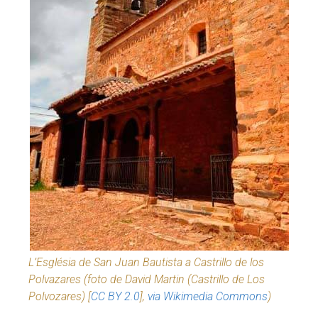
L’Església de San Juan Bautista a Castrillo de los
Polvazares (foto de David Martin (Castrillo de Los
Polvozares) [
CC BY 2.0
],
via Wikimedia Commons
)