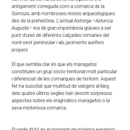
antigament coneguda com a comarca de la
Somoza
, amb nombroses restes arqueològiques
des de la prehistòria. L’actual Astorga –
Asturica
Augusta
– era de gran importància gràcies a ser
punt d’unió de diferents calçades romanes del
nord-oest peninsular i als jaciments aurífers
propers
El que sembla clar és que els
maragatos
constituïen un grup sòcio-territorial molt particular
i diferenciat de les comarques de l’entorn. Aquest
fet ha suscitat que multitud de viatgers al llarg
dels quatre últims segles han descrit sorpresos
aspectes sobre els enigmàtics
maragatos
o la
seva misteriosa comarca.
El segle XVIII és el moment de màxima expansió