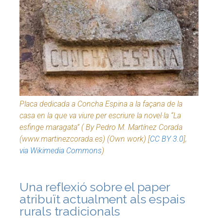
Placa dedicada a Concha Espina a la façana de la
casa en la que va viure per escriure la novel·la “La
esfinge maragata” ( By Pedro M. Martínez Corada
(www.martinezcorada.es) (Own work) [
CC BY 3.0
],
via Wikimedia Commons
)
Una reflexió sobre el paper
atribuït actualment als espais
rurals tradicionals