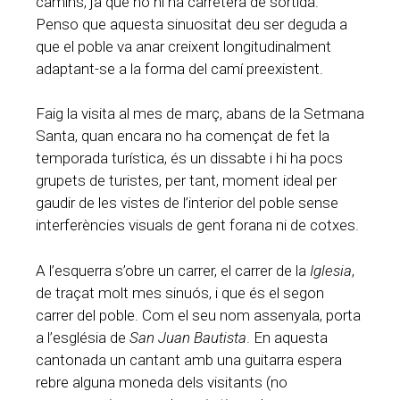
camins, ja que no hi ha carretera de sortida.
Penso que aquesta sinuositat deu ser deguda a
que el poble va anar creixent longitudinalment
adaptant-se a la forma del camí preexistent.
Faig la visita al mes de març, abans de la Setmana
Santa, quan encara no ha començat de fet la
temporada turística, és un dissabte i hi ha pocs
grupets de turistes, per tant, moment ideal per
gaudir de les vistes de l’interior del poble sense
interferències visuals de gent forana ni de cotxes.
A l’esquerra s’obre un carrer, el carrer de la
Iglesia
,
de traçat molt mes sinuós, i que és el segon
carrer del poble. Com el seu nom assenyala, porta
a l’església de
San Juan Bautista
. En aquesta
cantonada un cantant amb una guitarra espera
rebre alguna moneda dels visitants (no