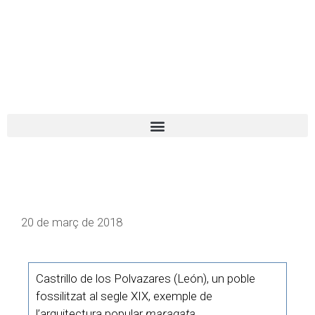
El turista tranquil
Español
Català
20 de març de 2018
Castrillo de los Polvazares (León), un poble
fossilitzat al segle XIX, exemple de
l’arquitectura popular
maragata
.