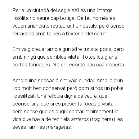
Per a un ciutadà del segle XXI és una imatge
insòlita no veure cap botiga. De fet només es
veuen anunciats restaurant u hostals, però sense
terrasses amb taules a l’exterior del carrer.
Em vaig creuar amb algun altre turista, pocs, però
amb ningú que sembles vilatà. Totes les grans
portes tancades. No en recordo pas cap d’oberta.
Amb quina sensació em vaig quedar. Amb la d’un
lloc molt ben conservat però com si fos un poble
fossilitzat. Una relíquia digna de veure, que
aconsellaria que si es presenta l’ocasió visitar,
però sense que es pugui captar mínimament la
vida que havia de tenir els
arrieros
(traginers) i les
seves famílies
maragatas
.