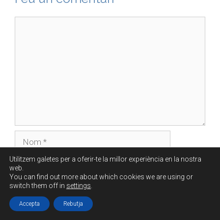
Utilitzem galetes per a oferir-te la millor experiència en la nostra
web.
You can find out more about which cookies we are using or
switch them off in
settings
.
Accepta
Rebutja