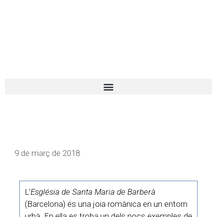
El turista tranquil
Español
Català
9 de març de 2018
L’
Església de Santa Maria de Barberà
(Barcelona) és una joia romànica en un entorn
urbà. En ella es troba un dels pocs exemples de