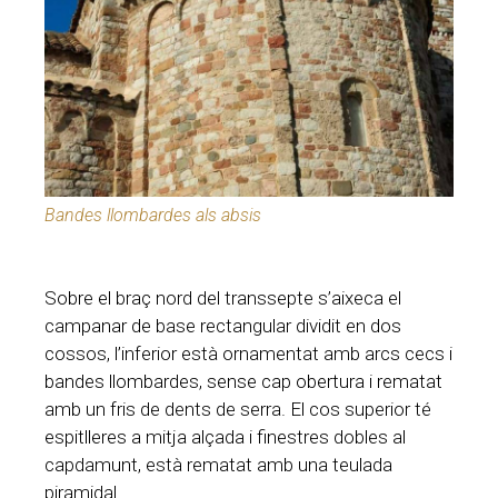
Bandes llombardes als absis
Sobre el braç nord del transsepte s’aixeca el
campanar de base rectangular dividit en dos
cossos, l’inferior està ornamentat amb arcs cecs i
bandes llombardes, sense cap obertura i rematat
amb un fris de dents de serra. El cos superior té
espitlleres a mitja alçada i finestres dobles al
capdamunt, està rematat amb una teulada
piramidal.