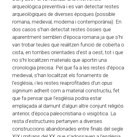
arqueològica preventiva i es van detectar restes
arqueològiques de diverses èpoques (possible
romana, medieval, moderna i contemporània). En
dos casos s’han detectat restes òssies que
aparentment semblen d’època romana ja que s’hi
van trobar teules que realitzen funció de coberta o
cista, en tombes orientades d’est a oest, tot i que
no s’hi localitzen materials que aportin una
cronologia precisa. Pel que fa a les restes d’època
medieval, s’han localitzat els fonaments de
l’església, i les restes reaprofitades d’un
opus
signinum
adherit com a material constructiu, fet
que fa pensar que l’església podria estar
emplaçada al damunt d’algun altre conjunt religiós
anterior, d’època paleocristiana o visigòtica. La
resta d’estructures pertanyen a diverses
construccions abandonades entre finals del segle
XIX i mitjans del XX, que s’adossaven a l’església