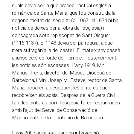
quals devia ser la que precedí l’actual església
romànica de Santa Maria, que fou construïda la
segona meitat del segle XI (el 1067 i el 1074 hi ha
notícia de deixes per a l’obra de l’església) i
consagrada sota l’episcopat de Sant Oleguer
(1116-1137). El 1143 devia ser parròquia ja que
n’era sufragània la del castell. El mateix any passà
a jurisdicció de l’orde del Temple. Posteriorment,
les notícies són escasses. L’any 1919, Mn.
Manuel Trens, director del Museu Diocesà de
Barcelona, i Mn. Josep M. Esteve, rector de Santa
Maria, posaren a descobert les pintures que
recobreixen els absis. Després de la Guerra Civil
tant les pintures com l’església foren restaurades
amb l’ajut del Servei de Conservació de
Monuments de la Diputació de Barcelona.
L’any 2007 si va realitzar una intervenció