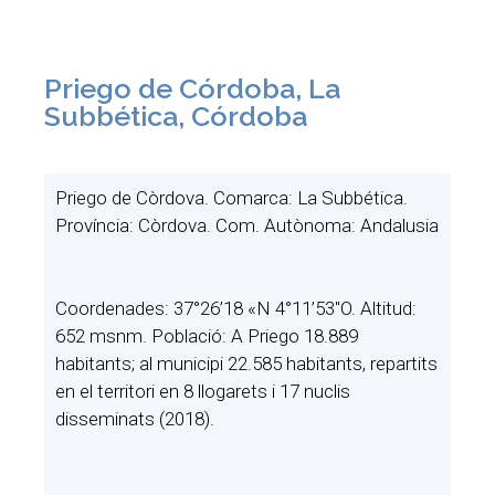
Priego de Córdoba, La
Subbética, Córdoba
Priego de Còrdova. Comarca: La Subbética.
Província: Còrdova. Com. Autònoma: Andalusia
Coordenades: 37°26’18 «N 4°11’53″O. Altitud:
652 msnm. Població: A Priego 18.889
habitants; al municipi 22.585 habitants, repartits
en el territori en 8 llogarets i 17 nuclis
disseminats (2018).