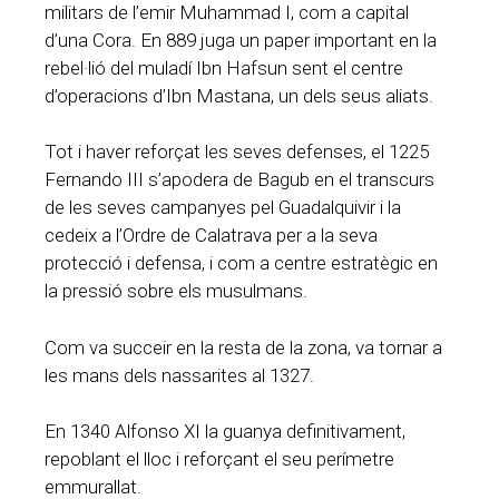
militars de l’emir Muhammad I, com a capital
d’una Cora. En 889 juga un paper important en la
rebel·lió del muladí Ibn Hafsun sent el centre
d’operacions d’Ibn Mastana, un dels seus aliats.
Tot i haver reforçat les seves defenses, el 1225
Fernando III s’apodera de Bagub en el transcurs
de les seves campanyes pel Guadalquivir i la
cedeix a l’Ordre de Calatrava per a la seva
protecció i defensa, i com a centre estratègic en
la pressió sobre els musulmans.
Com va succeir en la resta de la zona, va tornar a
les mans dels nassarites al 1327.
En 1340 Alfonso XI la guanya definitivament,
repoblant el lloc i reforçant el seu perímetre
emmurallat.