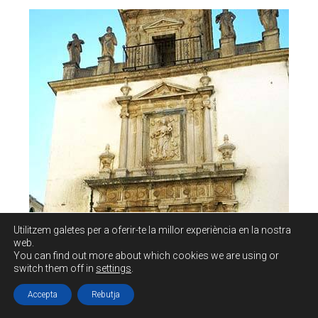
Utilitzem galetes per a oferir-te la millor experiència en la nostra
web.
You can find out more about which cookies we are using or
switch them off in
settings
.
Accepta
Rebutja