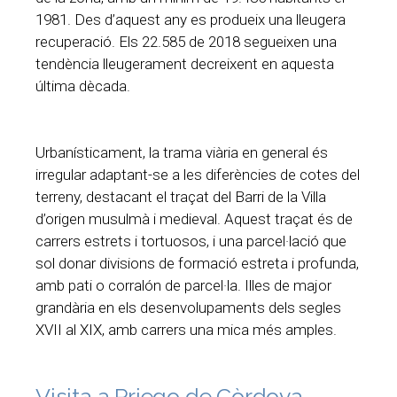
1981. Des d’aquest any es produeix una lleugera
recuperació. Els 22.585 de 2018 segueixen una
tendència lleugerament decreixent en aquesta
última dècada.
Urbanísticament, la trama viària en general és
irregular adaptant-se a les diferències de cotes del
terreny, destacant el traçat del Barri de la Villa
d’origen musulmà i medieval. Aquest traçat és de
carrers estrets i tortuosos, i una parcel·lació que
sol donar divisions de formació estreta i profunda,
amb pati o corralón de parcel·la. Illes de major
grandària en els desenvolupaments dels segles
XVII al XIX, amb carrers una mica més amples.
Visita a Priego de Còrdova