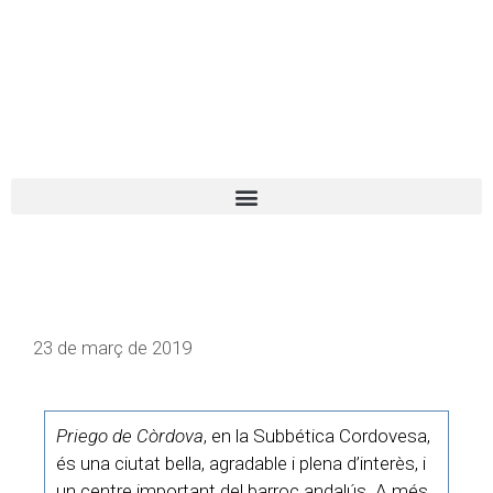
El turista tranquil
Español
Català
23 de març de 2019
Priego de Còrdova
, en la Subbética Cordovesa,
és una ciutat bella, agradable i plena d’interès, i
un centre important del barroc andalús. A més,