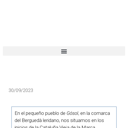
El turista tranquilo
Español
Català
30/09/2023
En el pequeño pueblo de
Gósol
, en la comarca
del Berguedà leridano, nos situamos en los
inicios de la Cataluña Vieja de la Marca