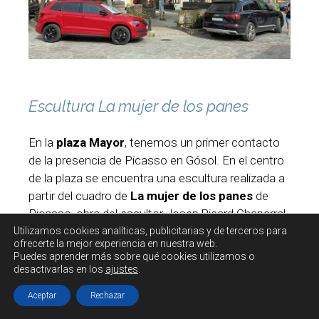
Escultura La mujer de los panes
En la
plaza Mayor
, tenemos un primer contacto
de la presencia de Picasso en Gósol. En el centro
de la plaza se encuentra una escultura realizada a
partir del cuadro de
La mujer de los panes
de
Picasso, obra del escultor Josep Ricard Chaparral.
Me pregunto si le gustaría a Picasso esta
Utilizamos cookies
analíticas, publicitarias y de terceros
para
ofrecerte la mejor experiencia en nuestra web.
interpretación escultórica de su cuadro.
Puedes aprender más sobre qué cookies utilizamos o
desactivarlas en los
ajustes
.
Aceptar
Rechazar