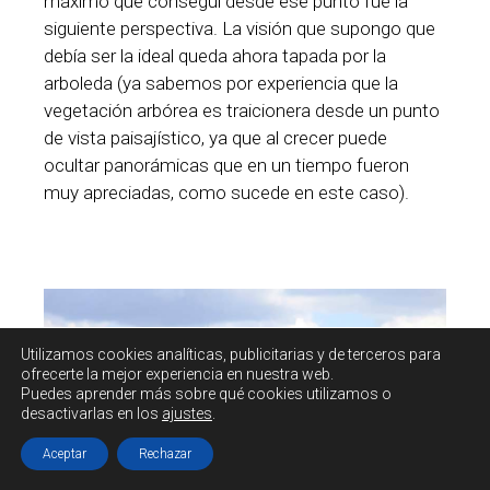
máximo que conseguí desde ese punto fue la
siguiente perspectiva. La visión que supongo que
debía ser la ideal queda ahora tapada por la
arboleda (ya sabemos por experiencia que la
vegetación arbórea es traicionera desde un punto
de vista paisajístico, ya que al crecer puede
ocultar panorámicas que en un tiempo fueron
muy apreciadas, como sucede en este caso).
Utilizamos cookies
analíticas, publicitarias y de terceros
para
ofrecerte la mejor experiencia en nuestra web.
Puedes aprender más sobre qué cookies utilizamos o
desactivarlas en los
ajustes
.
Aceptar
Rechazar