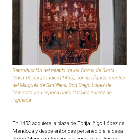
Reproducción del retablo de los Gozos de Santa
María, de Jorge Inglés (1455), con las figuras orantes
del Marqués de Santillana, Don Diego López de
Mendoza y su esposa Doña Catalina Suárez de
Figueroa
En 1453 adquiere la plaza de Torija Iñigo López de
Mendoza y desde entonces perteneció a la casa
de los Mendoza, los cuales, aunque residían en