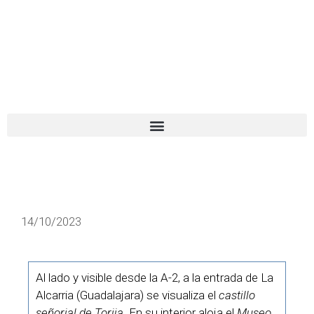
El turista tranquilo
Español
Català
14/10/2023
Al lado y visible desde la A-2, a la entrada de La
Alcarria (Guadalajara) se visualiza el
castillo
señorial de Torija
. En su interior aloja el
Museo