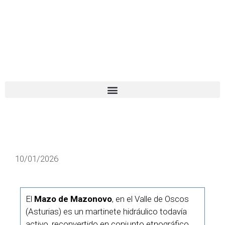
El turista tranquilo
Español
Català
10/01/2026
El
Mazo de Mazonovo
, en el Valle de Oscos
(Asturias) es un martinete hidráulico todavía
activo, reconvertido en conjunto etnográfico