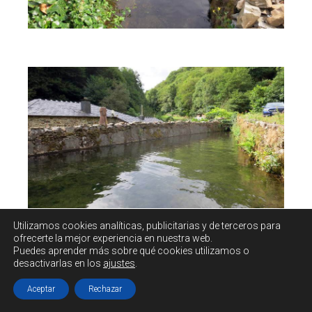
Utilizamos cookies
analíticas, publicitarias y de terceros
para
ofrecerte la mejor experiencia en nuestra web.
Puedes aprender más sobre qué cookies utilizamos o
desactivarlas en los
ajustes
.
El banzao termina en un depósito de madera.
Aceptar
Rechazar