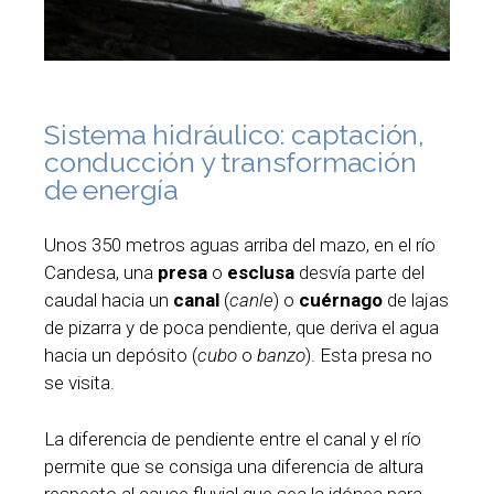
Sistema hidráulico: captación,
conducción y transformación
de energía
Unos 350 metros aguas arriba del mazo, en el río
Candesa, una
presa
o
esclusa
desvía parte del
caudal hacia un
canal
(
canle
) o
cuérnago
de lajas
de pizarra y de poca pendiente, que deriva el agua
hacia un depósito (
cubo
o
banzo
). Esta presa no
se visita.
La diferencia de pendiente entre el canal y el río
permite que se consiga una diferencia de altura
respecto al cauce fluvial que sea la idónea para