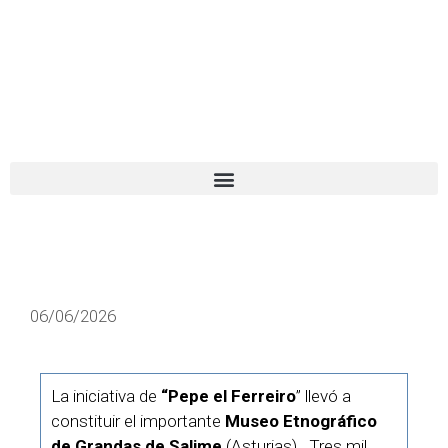
El turista tranquilo
Español
Català
06/06/2026
La iniciativa de
“Pepe el Ferreiro
” llevó a
constituir el importante
Museo Etnográfico
de Grandas de Salime
(Asturias). Tres mil