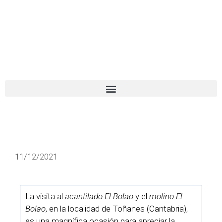
El turista tranquilo
Español
Català
11/12/2021
La visita al
acantilado El Bolao
y el
molino El
Bolao
, en la localidad de Toñanes (Cantabria),
es una magnífica ocasión para apreciar la