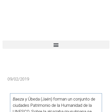
El turista tranquilo
Español
Català
09/02/2019
Baeza
y Úbeda (Jaén) forman un conjunto de
ciudades Patrimonio de la Humanidad de la
UNESCO. Sobre la alcazaba musulmana se