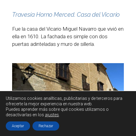
Travesía Horno Merced. Casa del Vicario
Fue la casa del Vicario Miguel Navarro que vivió en
ella en 1610. La fachada es simple con dos
puertas adinteladas y muro de sillería.
Utilizamos cookies
analíticas, publicitarias y de terceros
para
ofrecerte la mejor experiencia en nuestra web.
Puedes aprender más sobre qué cookies utilizamos o
desactivarlas en los
ajustes
.
Aceptar
Rechazar