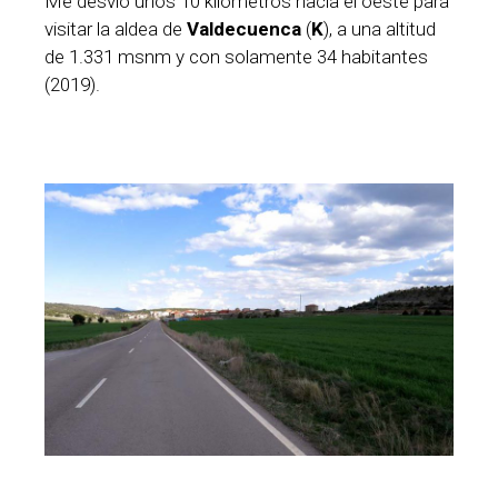
Me desvío unos 10 kilómetros hacia el oeste para
visitar la aldea de
Valdecuenca
(
K
), a una altitud
de 1.331 msnm y con solamente 34 habitantes
(2019).