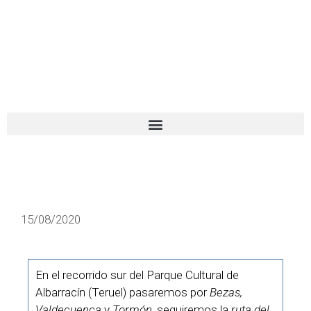
El turista tranquilo
Español
Català
15/08/2020
En el recorrido sur del Parque Cultural de
Albarracín (Teruel) pasaremos por
Bezas,
Valdecuenca
y
Tormón
, seguiremos la
ruta del