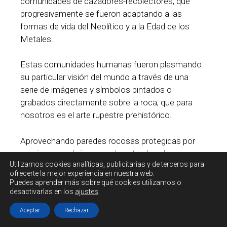
comunidades de cazadores-recolectores, que
progresivamente se fueron adaptando a las
formas de vida del Neolítico y a la Edad de los
Metales.
Estas comunidades humanas fueron plasmando
su particular visión del mundo a través de una
serie de imágenes y símbolos pintados o
grabados directamente sobre la roca, que para
nosotros es el arte rupestre prehistórico.
Aprovechando paredes rocosas protegidas por
las viseras o abrigos, que la naturaleza ha
Utilizamos cookies
analíticas, publicitarias y de terceros
para
modelado en la piedra rojiza del rodeno, los
ofrecerte la mejor experiencia en nuestra web.
pobladores prehistóricos dejaron innumerables
Puedes aprender más sobre qué cookies utilizamos o
muestras de su capacidad de representación en
desactivarlas en los
ajustes
.
forma de figuras animales y humanas, de modo
Aceptar
Rechazar
realista o esquemático, en conjuntos o como