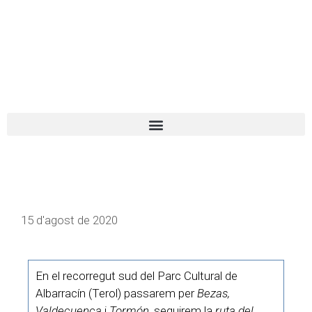
El turista tranquil
Español
Català
15 d'agost de 2020
En el recorregut sud del Parc Cultural de
Albarracín (Terol) passarem per
Bezas,
Valdecuenca
i
Tormón
, seguirem la
ruta del