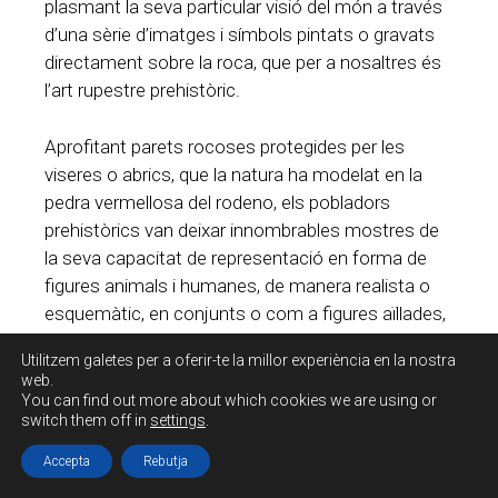
plasmant la seva particular visió del món a través
d’una sèrie d’imatges i símbols pintats o gravats
directament sobre la roca, que per a nosaltres és
l’art rupestre prehistòric.
Aprofitant parets rocoses protegides per les
viseres o abrics, que la natura ha modelat en la
pedra vermellosa del rodeno, els pobladors
prehistòrics van deixar innombrables mostres de
la seva capacitat de representació en forma de
figures animals i humanes, de manera realista o
esquemàtic, en conjunts o com a figures aïllades,
però sempre amb un potent significat simbòlic.
Utilitzem galetes per a oferir-te la millor experiència en la nostra
web.
La tècnica més habitual és la pintura en colors
You can find out more about which cookies we are using or
switch them off in
settings
.
vermell, negre i blanc, aquest últim característic de
la zona.
Accepta
Rebutja