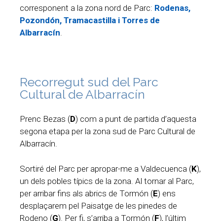
corresponent a la zona nord de Parc:
Rodenas,
Pozondón, Tramacastilla i Torres de
Albarracín
.
Recorregut sud del Parc
Cultural de Albarracín
Prenc Bezas (
D
) com a punt de partida d’aquesta
segona etapa per la zona sud de Parc Cultural de
Albarracín.
Sortiré del Parc per apropar-me a Valdecuenca (
K
),
un dels pobles típics de la zona. Al tornar al Parc,
per arribar fins als abrics de Tormón (
E
) ens
desplaçarem pel Paisatge de les pinedes de
Rodeno (
G
). Per fi, s’arriba a Tormón (
F
), l’últim