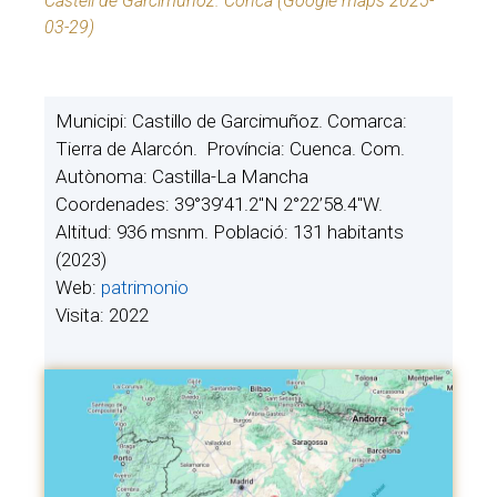
Castell de Garcimuñoz. Conca (Google maps 2025-
03-29)
Municipi: Castillo de Garcimuñoz. Comarca:
Tierra de Alarcón. Província: Cuenca. Com.
Autònoma: Castilla-La Mancha
Coordenades: 39°39’41.2″N 2°22’58.4″W.
Altitud: 936 msnm. Població: 131 habitants
(2023)
Web:
patrimonio
Visita: 2022