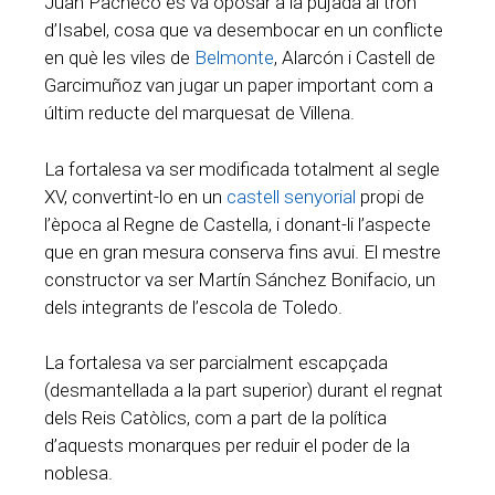
Juan Pacheco es va oposar a la pujada al tron ​​
d’Isabel, cosa que va desembocar en un conflicte
en què les viles de
Belmonte
, Alarcón i Castell de
Garcimuñoz van jugar un paper important com a
últim reducte del marquesat de Villena.
La fortalesa va ser modificada totalment al segle
XV, convertint-lo en un
castell senyorial
propi de
l’època al Regne de Castella, i donant-li l’aspecte
que en gran mesura conserva fins avui. El mestre
constructor va ser Martín Sánchez Bonifacio, un
dels integrants de l’escola de Toledo.
La fortalesa va ser parcialment escapçada
(desmantellada a la part superior) durant el regnat
dels Reis Catòlics, com a part de la política
d’aquests monarques per reduir el poder de la
noblesa.