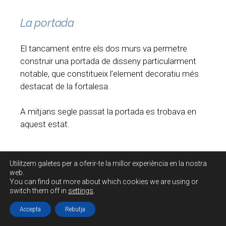
La portada
El tancament entre els dos murs va permetre
construir una portada de disseny particularment
notable, que constitueix l’element decoratiu més
destacat de la fortalesa.
A mitjans segle passat la portada es trobava en
aquest estat.
Utilitzem galetes per a oferir-te la millor experiència en la nostra
web.
You can find out more about which cookies we are using or
switch them off in
settings
.
Accepta
Rebutja