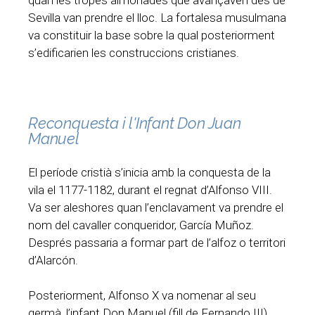
quan les tropes almohades que avançaven des de
Sevilla van prendre el lloc. La fortalesa musulmana
va constituir la base sobre la qual posteriorment
s’edificarien les construccions cristianes.
Reconquesta i l'Infant Don Juan
Manuel
El període cristià s’inicia amb la conquesta de la
vila el 1177-1182, durant el regnat d’Alfonso VIII.
Va ser aleshores quan l’enclavament va prendre el
nom del cavaller conqueridor, García Muñoz.
Després passaria a formar part de l’alfoz o territori
d’Alarcón.
Posteriorment, Alfonso X va nomenar al seu
germà, l’infant Don Manuel (fill de Fernando III),