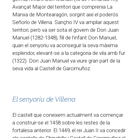
Avançat Major del territori que comprenia La
Manxa de Montearagón, sorgint així el poderós
Señorío de Villena. Sançho IV va ampliar aquest
territori, però va ser sota el govern de Don Juan
Manuel (1282-1348), fill de l’infant Don Manuel,
quan el senyoriu va aconseguir la seva màxima
esplendor, elevant-se a la categoria de vila amb fur
(1322). Don Juan Manuel va viure gran part de la
seva vida al Castell de Garcimuñoz.
El senyoriu de Villena
El castell que coneixem actualment va començar
a construir-se el 1458 sobre les restes de la
fortalesa anterior. El 1449, el rei Juan II va concedir
els castells de Chinchilla i Castell de Garcimuñoz al