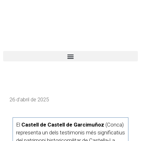
El turista tranquil
Español
Català
26 d'abril de 2025
El
Castell de Castell de Garcimuñoz
(Conca)
representa un dels testimonis més significatius
del patrimoni historicomilitar de Castella-La