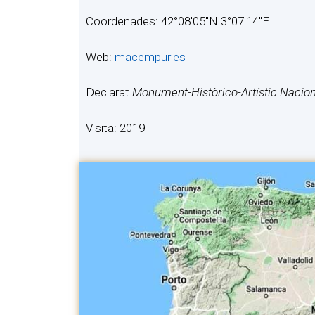
Coordenades: 42°08′05″N 3°07′14″E
Web:
macempuries
Declarat
Monument-Històrico-Artístic Nacion
Visita: 2019