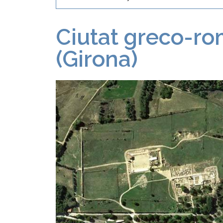
Ciutat greco-r
(Girona)