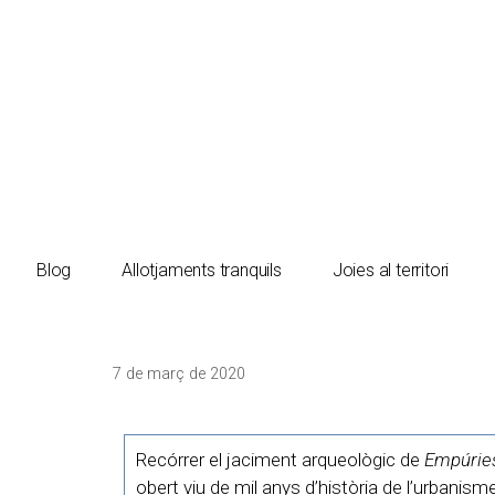
El turista tranquil
Blog
Allotjaments tranquils
Joies al territori
7 de març de 2020
Recórrer el jaciment arqueològic de
Empúries
obert viu de mil anys d’història de l’urbanism