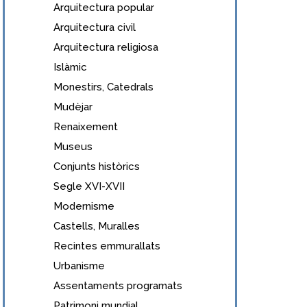
Arquitectura popular
Arquitectura civil
Arquitectura religiosa
Islàmic
Monestirs, Catedrals
Mudèjar
Renaixement
Museus
Conjunts històrics
Segle XVI-XVII
Modernisme
Castells, Muralles
Recintes emmurallats
Urbanisme
Assentaments programats
Patrimoni mundial