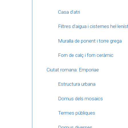
Casa d’atri
Filtres d’aigua i cisternes hel·lení
Muralla de ponent i torre grega
Forn de calç i forn ceràmic
Ciutat romana: Emporiae
Estructura urbana
Domus dels mosaics
Termes públiques
Domus diverses