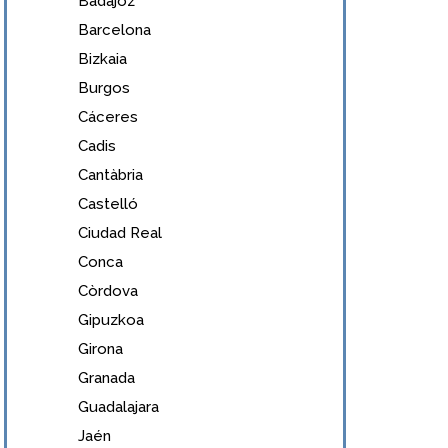
Badajoz
Barcelona
Bizkaia
Burgos
Cáceres
Cadis
Cantàbria
Castelló
Ciudad Real
Conca
Còrdova
Gipuzkoa
Girona
Granada
Guadalajara
Jaén