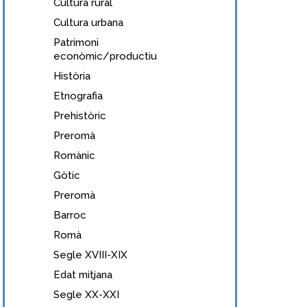
Cultura rural
Cultura urbana
Patrimoni
econòmic/productiu
Història
Etnografia
Prehistòric
Preromà
Romànic
Gòtic
Preromà
Barroc
Romà
Segle XVIII-XIX
Edat mitjana
Segle XX-XXI