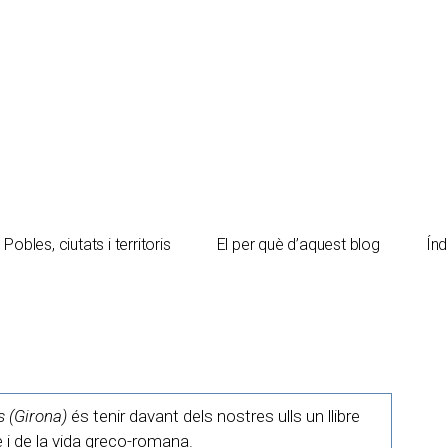
Pobles, ciutats i territoris
El per què d’aquest blog
Índ
 (Girona)
és tenir davant dels nostres ulls un llibre
e i de la vida greco-romana.