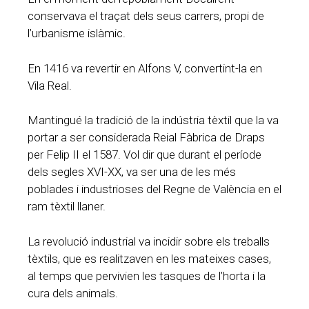
conservava el traçat dels seus carrers, propi de
l’urbanisme islàmic.
En 1416 va revertir en Alfons V, convertint-la en
Vila Real.
Mantingué la tradició de la indústria tèxtil que la va
portar a ser considerada Reial Fàbrica de Draps
per Felip II el 1587. Vol dir que durant el període
dels segles XVI-XX, va ser una de les més
poblades i industrioses del Regne de València en el
ram tèxtil llaner.
La revolució industrial va incidir sobre els treballs
tèxtils, que es realitzaven en les mateixes cases,
al temps que pervivien les tasques de l’horta i la
cura dels animals.