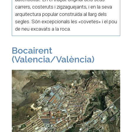
carrers, costeruts i zigzaguejants, i en la seva
arquitectura popular construïda al llarg dels
segles. Són excepcionals les «covetes» i el pou
de neu excavats a la roca.
Bocairent
(Valencia/València)