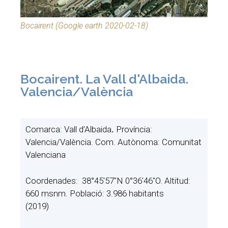
Bocairent (Google earth 2020-02-18)
Bocairent. La Vall d'Albaida.
Valencia/València
Comarca: Vall d’Albaida
.
Província:
Valencia/València. Com. Autònoma: Comunitat
Valenciana
Coordenades: 38°45′57″N 0°36′46″O. Altitud:
660 msnm. Població: 3.986 habitants
(2019)