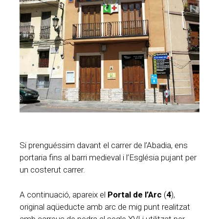
Si prenguéssim davant el carrer de l’Abadia, ens
portaria fins al barri medieval i l’Església pujant per
un costerut carrer.
A continuació, apareix el
Portal de l’Arc
(
4
),
original aqüeducte amb arc de mig punt realitzat
amb carreus de pedra al segle XVI i utilitzat per