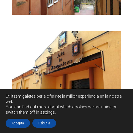
Utilitzem galetes per a oferir-te la millor experiència en la nostra
web.
You can find out more about which cookies we are using or
switch them off in
settings
.
Retrocedeixo per prendre el
carrer Ruta de les
Accepta
Rebutja
Covetes
.