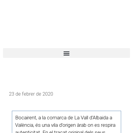
El turista tranquil
Español
Català
23 de febrer de 2020
Bocairent, a la comarca de La Vall d’Albaida a
València, és una vila d’origen àrab on es respira
autenticitat. En el traçat original dels seus