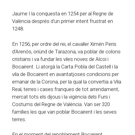
Jaume I la conquesta en 1254 per al Regne de
València després d’un primer intent frustrat en
1248.
En 1256, per ordre del rei, el cavaller Ximén Peris
d’Arenós, oriünd de Tarazona, va poblar de colons
cristians i va fundar les viles noves de Alcoi i
Bocairent. Li atorgà la Carta Pobla del Castell i la
vila de Bocairent en avantatjoses condicions per
emanar de la Corona, per la qual la convertia a Vila
Real, terres i cases franques de tot arrendament,
mercat tots els dijous i la vigència dels Furs i
Costums del Regne de València. Van ser 320
famílies les que van poblar Bocairent i les seves
terres.
En el moment del repoblament Bocairent