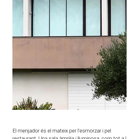
El menjador és el mateix per l’esmorzar i pel
restaurant. Una sala àmplia i lluminosa, com tot a l