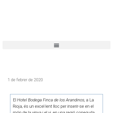
El turista tranquil
Español
Català
1 de febrer de 2020
El
Hotel Bodega Finca de los Arandinos
, a La
Rioja, és un excel·lent lloc per inserir-se en el
món de la vinya i el vi, en una regió coneguda