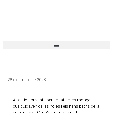
El turista tranquil
Español
Català
28 d'octubre de 2023
A l’antic convent abandonat de les monges
que cuidaven de les noies i els nens petits de la
colònia tèxtil Can Rosal, al Berguedà