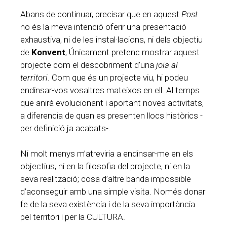
Abans de continuar, precisar que en aquest
Post
no és la meva intenció oferir una presentació
exhaustiva, ni de les instal·lacions, ni dels objectiu
de
Konvent
, Únicament pretenc mostrar aquest
projecte com el descobriment d’una
joia al
territori
. Com que és un projecte viu, hi podeu
endinsar-vos vosaltres mateixos en ell. Al temps
que anirà evolucionant i aportant noves activitats,
a diferencia de quan es presenten llocs històrics -
per definició ja acabats-.
Ni molt menys m’atreviria a endinsar-me en els
objectius, ni en la filosofia del projecte, ni en la
seva realització; cosa d’altre banda impossible
d’aconseguir amb una simple visita. Només donar
fe de la seva existència i de la seva importància
pel territori i per la CULTURA.