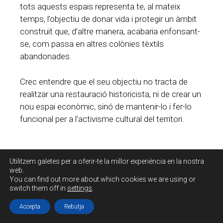
tots aquests espais representa te, al mateix
temps, l’objectiu de donar vida i protegir un àmbit
construït que, d’altre manera, acabaria enfonsant-
se, com passa en altres colònies tèxtils
abandonades.
Crec entendre que el seu objectiu no tracta de
realitzar una restauració historicista, ni de crear un
nou espai econòmic, sinó de mantenir-lo i fer-lo
funcional per a l’activisme cultural del territori.
Utilitzem galetes per a oferir-te la millor experiència en la nostra
web.
You can find out more about which cookies we are using or
switch them off in
settings
.
Accepta
Rebutja