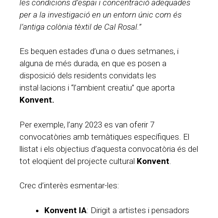
les condicions d’espai i concentració adequades
per a la investigació en un entorn únic com és
l’antiga colònia tèxtil de Cal Rosal.”
Es bequen estades d’una o dues setmanes, i
alguna de més durada, en que es posen a
disposició dels residents convidats les
instal·lacions i “l’ambient creatiu” que aporta
Konvent.
Per exemple, l’any 2023 es van oferir 7
convocatòries amb temàtiques específiques. El
llistat i els objectius d’aquesta convocatòria és del
tot eloqüent del projecte cultural
Konvent
.
Crec d’interès esmentar-les:
Konvent IA
: Dirigit a artistes i pensadors