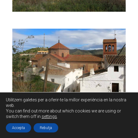
Utilitzem galetes per a oferir-te la millor experiència en la nostra
web.
You can find out more about which cookies we are using or
switch them off in
settings
.
Té una façana amb torre portada, amb arc
Accepta
Rebutja
apuntat i arcs cecs.