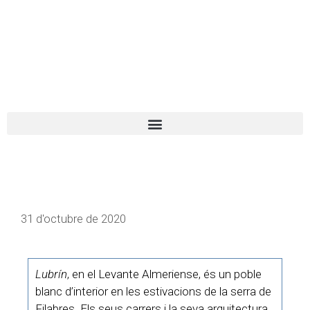
El turista tranquil
Español
Català
31 d'octubre de 2020
Lubrín
, en el Levante Almeriense, és un poble
blanc d’interior en les estivacions de la serra de
Filabres. Els seus carrers i la seva arquitectura