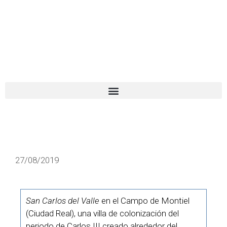
El turista tranquilo
Español
Català
27/08/2019
San Carlos del Valle
en el Campo de Montiel
(Ciudad Real), una villa de colonización del
periodo de Carlos III creado alrededor del