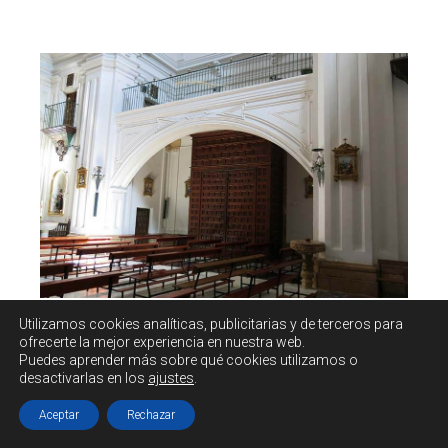
Utilizamos cookies
analíticas, publicitarias y de terceros
para
ofrecerte la mejor experiencia en nuestra web.
Puedes aprender más sobre qué cookies utilizamos o
El brazo del evangelio comunica con el recinto de
desactivarlas en los
ajustes
.
la antigua ermita de Santa Elena, donde se halla
pintado en la pared la imagen milagrosa del Cristo,
Aceptar
Rechazar
que por mala información mía no visité.