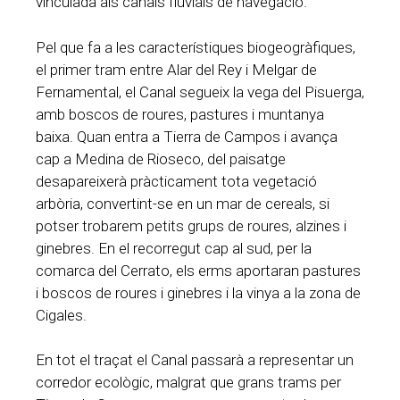
vinculada als canals fluvials de navegació.
Pel que fa a les característiques biogeogràfiques,
el primer tram entre Alar del Rey i Melgar de
Fernamental, el Canal segueix la vega del Pisuerga,
amb boscos de roures, pastures i muntanya
baixa. Quan entra a Tierra de Campos i avança
cap a Medina de Rioseco, del paisatge
desapareixerà pràcticament tota vegetació
arbòria, convertint-se en un mar de cereals, si
potser trobarem petits grups de roures, alzines i
ginebres. En el recorregut cap al sud, per la
comarca del Cerrato, els erms aportaran pastures
i boscos de roures i ginebres i la vinya a la zona de
Cigales.
En tot el traçat el Canal passarà a representar un
corredor ecològic, malgrat que grans trams per