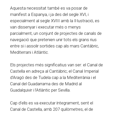
Aquesta necessitat també es va posar de
manifest a Espanya, i ja des del segle XVI, i
especialment al segle XVIII amb la Il·lustració, es
van dissenyar i executar més o menys
parcialment, un conjunt de projectes de canals de
navegació que pretenien unir tots els grans rius
entre si i assolir sortides cap als mars Cantàbric,
Mediterrani i Atlàntic.
Els projectes més significatius van ser: el Canal de
Castella en adreça al Cantàbric; el Canal Imperial
d’Aragó des de Tudela cap a la Mediterrània i el
Canal del Guadarrama des de Madrid al
Guadalquivir i l’Atlàntic per Sevilla.
Cap d’ells es va executar íntegrament, sent el
Canal de Castella, amb 207 quilòmetres, el de