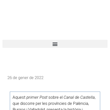
El turista tranquil
Español
Català
26 de gener de 2022
Aquest
primer Post
sobre el
Canal de Castella
,
que discorre per les províncies de Palència,
Burgos i Valladolid, presenta la història i