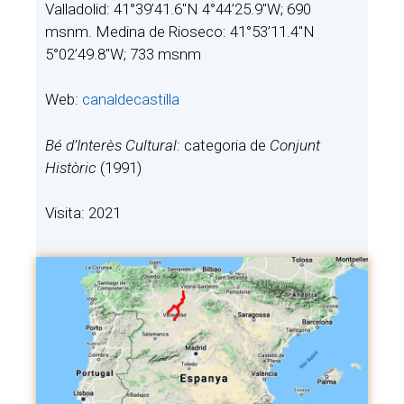
Valladolid: 41°39’41.6″N 4°44’25.9″W; 690​
msnm. Medina de Rioseco: 41°53’11.4″N
5°02’49.8″W; 733 msnm
Web:
canaldecastilla
Bé d’Interès Cultural
: categoria de
Conjunt
Històric
(1991)
Visita: 2021