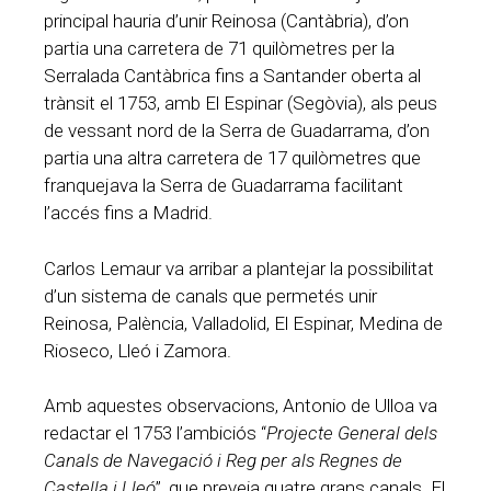
principal hauria d’unir Reinosa (Cantàbria), d’on
partia una carretera de 71 quilòmetres per la
Serralada Cantàbrica fins a Santander oberta al
trànsit el 1753, amb El Espinar (Segòvia), als peus
de vessant nord de la Serra de Guadarrama, d’on
partia una altra carretera de 17 quilòmetres que
franquejava la Serra de Guadarrama facilitant
l’accés fins a Madrid.
Carlos Lemaur va arribar a plantejar la possibilitat
d’un sistema de canals que permetés unir
Reinosa, Palència, Valladolid, El Espinar, Medina de
Rioseco, Lleó i Zamora.
Amb aquestes observacions, Antonio de Ulloa va
redactar el 1753 l’ambiciós “
Projecte General dels
Canals de Navegació i Reg per als Regnes de
Castella i Lleó
”, que preveia quatre grans canals. El