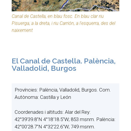
Canal de Castella, en blau fosc. En blau clar riu
Pisuerga, a la dreta, i riu Carrión, a l'esquerra, des del
naixement
El Canal de Castella. Palència,
Valladolid, Burgos
Províncies: Palència, Valladolid, Burgos. Com.
Autònoma: Castilla y León
Coordenades i altituds: Alar del Rey:
42°39’39.8″N 4°18’18.5″W; 853 msnm. Palència:
42°00’28.7″N 4°32’22.6″W; 749 msnm.