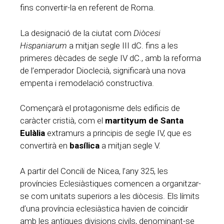
fins convertir-la en referent de Roma.
La designació de la ciutat com
Diòcesi
Hispaniarum
a mitjan segle III dC. fins a les
primeres dècades de segle IV dC., amb la reforma
de l’emperador Dioclecià, significarà una nova
empenta i remodelació constructiva.
Començarà el protagonisme dels edificis de
caràcter cristià, com el
martityum de Santa
Eulàlia
extramurs a principis de segle IV, que es
convertirà en
basílica
a mitjan segle V.
A partir del Concili de Nicea, l’any 325, les
províncies Eclesiàstiques comencen a organitzar-
se com unitats superiors a les diòcesis. Els límits
d’una província eclesiàstica havien de coincidir
amb les antigues divisions civils, denominant-se