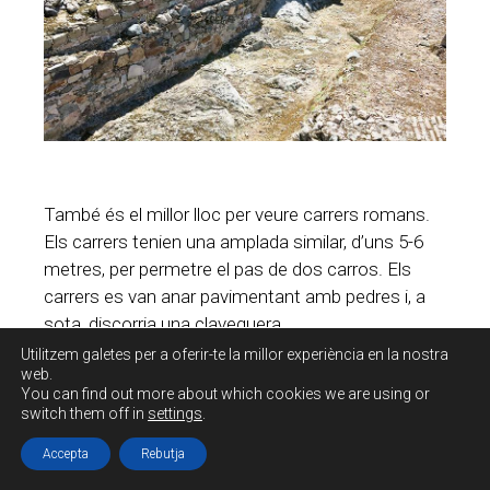
També és el millor lloc per veure carrers romans.
Els carrers tenien una amplada similar, d’uns 5-6
metres, per permetre el pas de dos carros. Els
carrers es van anar pavimentant amb pedres i, a
sota, discorria una claveguera.
Utilitzem galetes per a oferir-te la millor experiència en la nostra
web.
You can find out more about which cookies we are using or
switch them off in
settings
.
Accepta
Rebutja