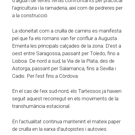
d’aigua i de terres fèrtils confrontants per practicar
l’agricultura i la ramaderia; així com de pedreres per
a la construcció.
La idoneïtat com a cruïlla de camins es manifesta
pel que fa els romans van fer confluir a Augusta
Emerita les principals calçades de la zona: D’est a
oest entre Saragossa, passant per Toledo, fins a
Lisboa. De nord a sud, la Via de la Plata, des de
Astorga, passant per Salamanca, fins a Sevilla i
Cadis. Per l’est fins a Còrdova.
En el cas de l’eix sud-nord, els Tartessos ja havien
seguit aquest recorregut en els moviments de la
transhumància estacional.
En l’actualitat continua mantenint el mateix paper
de cruïlla en la xarxa d’autopistes i autovies.