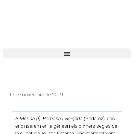
El turista tranquil
Español
Català
17 de novembre de 2019
A
Mèrida (I): Romana i visigoda
(Badajoz), ens
endinsarem en la gènesi i els primers segles de
la ciutat d’Augusta Emerita. Ens meravellarem