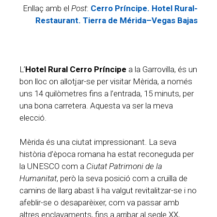
Enllaç amb el
Post
:
Cerro Príncipe. Hotel Rural-
Restaurant. Tierra de Mérida–Vegas Bajas
L’
Hotel Rural Cerro Príncipe
a la Garrovilla, és un
bon lloc on allotjar-se per visitar Mèrida, a només
uns 14 quilòmetres fins a l’entrada, 15 minuts, per
una bona carretera. Aquesta va ser la meva
elecció.
Mèrida és una ciutat impressionant. La seva
història d’època romana ha estat reconeguda per
la UNESCO com a
Ciutat Patrimoni de la
Humanitat
, però la seva posició com a cruïlla de
camins de llarg abast li ha valgut revitalitzar-se i no
afeblir-se o desaparèixer, com va passar amb
altres enclavaments, fins a arribar al segle XX,